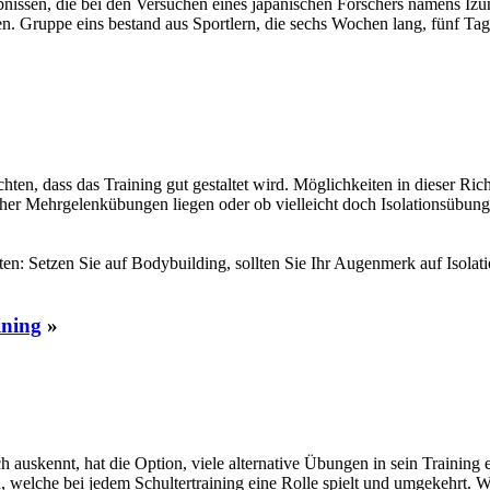
bnissen, die bei den Versuchen eines japanischen Forschers namens Izu
gen. Gruppe eins bestand aus Sportlern, die sechs Wochen lang, fünf Ta
chten, dass das Training gut gestaltet wird. Möglichkeiten in dieser Ric
her Mehrgelenkübungen liegen oder ob vielleicht doch Isolationsübungen
en: Setzen Sie auf Bodybuilding, sollten Sie Ihr Augenmerk auf Isolati
ining
»
ch auskennt, hat die Option, viele alternative Übungen in sein Training 
nden, welche bei jedem Schultertraining eine Rolle spielt und umgekeh