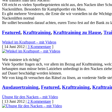
Wie trainiert man den Nacken?
Oft reicht es vielen Sportbegeisterten nicht aus, den Nacken über Sch
Nackenliften. Besonders für Kampfsportler ein Muss.
Es gibt mehrere Versionen, die Erste die wir vorstellen ist die Wic
Nackenliften normal
Ihr solltet besonders darauf achten, euren Torso fest auf der Bank z
Featured
,
Krafttraining
,
Krafttraining zu Hause
,
Tra
Winkel im Kraftsport – mit Videos
[ 14 Juni 2012 |
3 Kommentare
]
Wie trainiere ich richtig?
Viele Sportler fragen sich, vor allem im Bezug auf Krafttraining, w
behaupten man müsse beim Latziehen unbedingt in den Nacken ziehen u
auf Dauer beschädigt werden können.
Wir von king-fit versuchen das Rätsel zu lösen, an vorderste Stelle
Ausdauertraining
,
Featured
,
Krafttraining
,
Krafttrai
Übung für den Nacken – mit Video
[ 13 Juni 2012 |
2 Kommentare
]