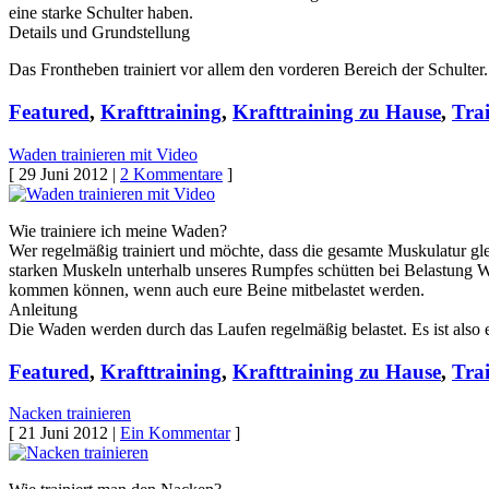
eine starke Schulter haben.
Details und Grundstellung
Das Frontheben trainiert vor allem den vorderen Bereich der Schulter
Featured
,
Krafttraining
,
Krafttraining zu Hause
,
Tra
Waden trainieren mit Video
[ 29 Juni 2012 |
2 Kommentare
]
Wie trainiere ich meine Waden?
Wer regelmäßig trainiert und möchte, dass die gesamte Muskulatur gle
starken Muskeln unterhalb unseres Rumpfes schütten bei Belastung 
kommen können, wenn auch eure Beine mitbelastet werden.
Anleitung
Die Waden werden durch das Laufen regelmäßig belastet. Es ist also e
Featured
,
Krafttraining
,
Krafttraining zu Hause
,
Tra
Nacken trainieren
[ 21 Juni 2012 |
Ein Kommentar
]