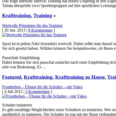
Das High Intensity Interval Training hat seinen Ursprung in den Erge
Tabata überprüfte zwei Sportlergruppen auf ihre sportlichen Leistun
Krafttraining
,
Training
»
Wertvolle Prinzipien für das Training
[ 20 Jan. 2013 |
8 Kommentare
]
Sport ist in jedem Alter besonders wertvoll. Dabei sollte man darauf a
Sie sich gesetzt haben. Wählen können Sie beispielsweise, ob Ihnen e
Pauschale Empfehlung
Dabei können Sie sich pauschal zunächst nach einer Empfehlung richt
sehr von Bedeutung. Es …
Featured
,
Krafttraining
,
Krafttraining zu Hause
,
Tra
Frontheben – Übung für die Schulter – mit Video
[ 4 Juli 2012 |
3 Kommentare
]
Schulter trainieren
Es gibt unzählige Möglichkeiten seine Schultern zu trainieren. Wer si
ausführlich zu trainieren. Die Schulter ist eng mit der Brust verbu