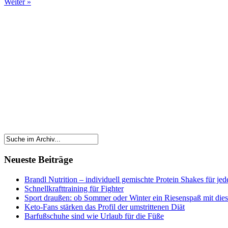
Weiter »
Neueste Beiträge
Brandl Nutrition – individuell gemischte Protein Shakes für je
Schnellkrafttraining für Fighter
Sport draußen: ob Sommer oder Winter ein Riesenspaß mit die
Keto-Fans stärken das Profil der umstrittenen Diät
Barfußschuhe sind wie Urlaub für die Füße