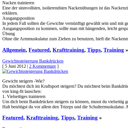
Nacken trainieren
Eine der sinnvollsten, isolierendsten Nackenübungen ist das Nackenz
erklären.
Ausgangsposition
In jedem Fall sollten die Gewichte vernünftigt gewählt sein und mi
Ausgangsposition zu kommen, sollte man mit hängenden, leicht gesp
Übung
Ohne die Armmuskulatur zum Ziehen zu benutzen, hieft die Nackenm
Allgemein
,
Featured
,
Krafttraining
,
Tipps
,
Training
Gewichtssteigerung Bankdrücken
[ 5 Juni 2012 |
2 Kommentare
]
Gewicht steigern -Wie?
Du möchtest dich im Kraftsport steigern? Du möchtest beim Bankdrüc
von king-fit lauschen:
1. Vielseitiges trainieren
Um dich beim Bankdrücken steigern zu können, musst du vielseitig ges
Halt benötigst du vor allem den Trizeps und die Schultermuskulatur.
Featured
,
Krafttraining
,
Tipps
,
Training
»