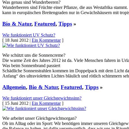
Was genau sind Wunderbeeren?
Wunderbeeren sind Früchte einer Pflanze, die aus Westafrika stammt. 
kann in europäischen Breitengraden nur in Gewächshäusern mit trop
Bio & Natur
,
Featured
,
Tipps
»
Wie funktioniert UV Schutz?
[ 18 Juni 2012 |
Ein Kommentar
]
Wie schützt uns die Sonnencreme?
Die warme Zeit des Jahres 2012 ist da. Viele Menschen fahren in Url
Was beim Sonnenbrand passiert
Schädliche Sonnenstrahlen kommen im Doppelpack mit dem Licht das 
Anfang“ des ultravioletten Lichtes bläulich und rötlich schimmern s
Allgemein
,
Bio & Natur
,
Featured
,
Tipps
»
Wie funktioniert unser Gleichgewichtssinn?
[ 15 Juni 2012 |
Ein Kommentar
]
Wie arbeitet unser Gleichgewichtsorgan?
Ob im Alltag oder im Sport: Wir benötigen immer unseren Gleichgewich
die Balance zu halten, ist dafür verantwortlich, dass wir uns in Räuml