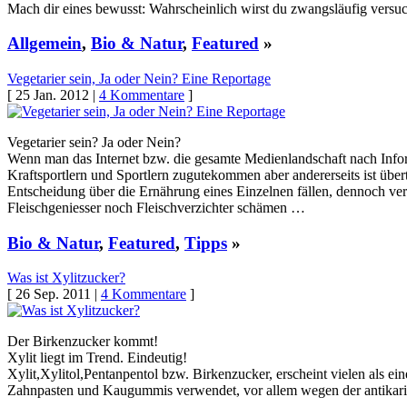
Mach dir eines bewusst: Wahrscheinlich wirst du zwangsläufig versu
Allgemein
,
Bio & Natur
,
Featured
»
Vegetarier sein, Ja oder Nein? Eine Reportage
[ 25 Jan. 2012 |
4 Kommentare
]
Vegetarier sein? Ja oder Nein?
Wenn man das Internet bzw. die gesamte Medienlandschaft nach Inform
Kraftsportlern und Sportlern zugutekommen aber andererseits ist über
Entscheidung über die Ernährung eines Einzelnen fällen, dennoch ve
Fleischgeniesser noch Fleischverzichter schämen …
Bio & Natur
,
Featured
,
Tipps
»
Was ist Xylitzucker?
[ 26 Sep. 2011 |
4 Kommentare
]
Der Birkenzucker kommt!
Xylit liegt im Trend. Eindeutig!
Xylit,Xylitol,Pentanpentol bzw. Birkenzucker, erscheint vielen als e
Zahnpasten und Kaugummis verwendet, vor allem wegen der antikario