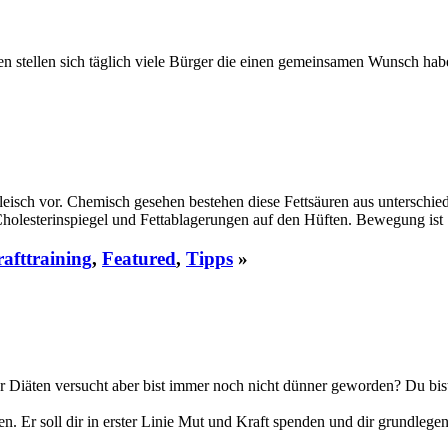
gen stellen sich täglich viele Bürger die einen gemeinsamen Wunsch h
eisch vor. Chemisch gesehen bestehen diese Fettsäuren aus unterschied
 Cholesterinspiegel und Fettablagerungen auf den Hüften. Bewegung is
afttraining
,
Featured
,
Tipps
»
ar Diäten versucht aber bist immer noch nicht dünner geworden? Du bi
sen. Er soll dir in erster Linie Mut und Kraft spenden und dir grundle