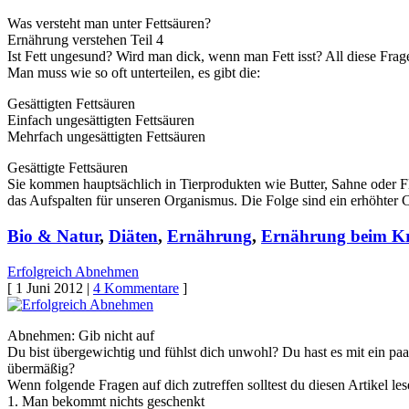
Was versteht man unter Fettsäuren?
Ernährung verstehen Teil 4
Ist Fett ungesund? Wird man dick, wenn man Fett isst? All diese Fra
Man muss wie so oft unterteilen, es gibt die:
Gesättigten Fettsäuren
Einfach ungesättigten Fettsäuren
Mehrfach ungesättigten Fettsäuren
Gesättigte Fettsäuren
Sie kommen hauptsächlich in Tierprodukten wie Butter, Sahne oder Fl
das Aufspalten für unseren Organismus. Die Folge sind ein erhöhter
Bio & Natur
,
Diäten
,
Ernährung
,
Ernährung beim Kr
Erfolgreich Abnehmen
[ 1 Juni 2012 |
4 Kommentare
]
Abnehmen: Gib nicht auf
Du bist übergewichtig und fühlst dich unwohl? Du hast es mit ein pa
übermäßig?
Wenn folgende Fragen auf dich zutreffen solltest du diesen Artikel le
1. Man bekommt nichts geschenkt