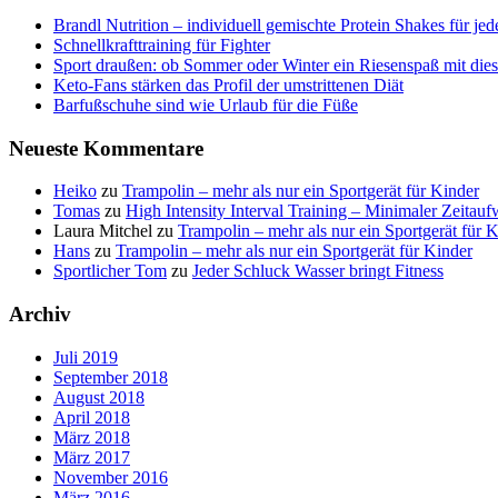
Brandl Nutrition – individuell gemischte Protein Shakes für je
Schnellkrafttraining für Fighter
Sport draußen: ob Sommer oder Winter ein Riesenspaß mit die
Keto-Fans stärken das Profil der umstrittenen Diät
Barfußschuhe sind wie Urlaub für die Füße
Neueste Kommentare
Heiko
zu
Trampolin – mehr als nur ein Sportgerät für Kinder
Tomas
zu
High Intensity Interval Training – Minimaler Zeitau
Laura Mitchel
zu
Trampolin – mehr als nur ein Sportgerät für 
Hans
zu
Trampolin – mehr als nur ein Sportgerät für Kinder
Sportlicher Tom
zu
Jeder Schluck Wasser bringt Fitness
Archiv
Juli 2019
September 2018
August 2018
April 2018
März 2018
März 2017
November 2016
März 2016