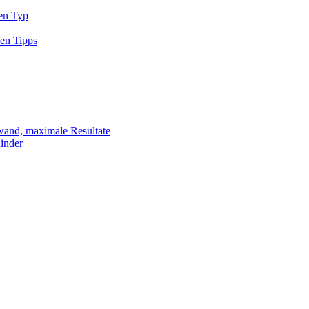
den Typ
sen Tipps
fwand, maximale Resultate
Kinder