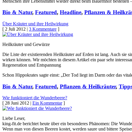
Menschen ihre Lebensmittel wieder direkt beim Bauernhof bestellen
Bio & Natur
,
Featured
,
Headline
,
Pflanzen & Heilkrä
Über Kräuter und ihre Heilwirkung
[ 2 Juli 2012 |
3 Kommentare
]
Heilkräuter und Gewürze
Die Liste der existierenden Heilkräuter auf Erden ist lang. Auch sie
wirken können. Wir möchten in diesem Artikel ein paar sehr interess
Regeneration und Entspannung
Schon Hippokrates sagte einst: „Der Tod liegt im Darm oder das vit
Bio & Natur
,
Featured
,
Pflanzen & Heilkräuter
,
Tipp
Wie funktioniert die Wunderbeere?
[ 28 Juni 2012 |
Ein Kommentar
]
Liebe Leser,
king-fit.de berichtet heute über ein besonderes Phänomen: Die Wunde
Wenn man von diesen Beeren kostet, werden saure und bittere Speise