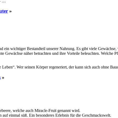
 – …
uter
»
 sind ein wichtiger Bestandteil unserer Nahrung. Es gibt viele Gewäch
ante Gewächse näher betrachten und ihre Vorteile beleuchten. Welche P
ale Leben“. Wer seinen Körper regeneriert, der kann sich auch ohne 
s
»
rbeere, welche auch Miracle-Fruit genannt wird.
n auf einmal süß. Ein besonderes Erlebnis für die Geschmackswelt.