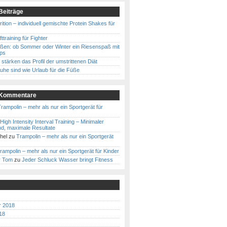
Beiträge
rition – individuell gemischte Protein Shakes für
ttraining für Fighter
ußen: ob Sommer oder Winter ein Riesenspaß mit
pps
stärken das Profil der umstrittenen Diät
he sind wie Urlaub für die Füße
 Kommentare
rampolin – mehr als nur ein Sportgerät für
High Intensity Interval Training – Minimaler
nd, maximale Resultate
hel
zu
Trampolin – mehr als nur ein Sportgerät
rampolin – mehr als nur ein Sportgerät für Kinder
r Tom
zu
Jeder Schluck Wasser bringt Fitness
r 2018
18