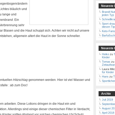
 Regenbogenrändern
Neueste 
Lichtes bläulich und
Brandl Nut
zu lange und
jeden Typ
Schnellkraf
nenbrand
. Ein
Sport dra
Verbrennung sehr
diesen Ti
ar Blasen und die Haut schuppt sich. Achten wir nicht auf unsere
Keto-Fans 
Barfußschu
tstehen, allgemein altert die Haut in der Sonne schneller.
Neueste
Heiko
zu
T
Kinder
Tomas
zu
Zeitaufwa
Laura Mitc
für Kinder
Hans
zu
T
ventuellen
Hitzschlag
genommen werden. Hier ist viel Wasser und
Sportliche
sfalle : ab zum Doc!
Archiv
Juli 2019
rn arbeiten. Diese Lotions dringen in die Haut ein und
Septembe
August 20
on. Allerdings sind einige dieser chemischen Filter in Verdacht,
April 2018
s Kinder sollten Abstand vor solchen chemischen UV-Schutz