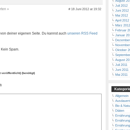
August 20
Juli 2012
rten »
# 18 Juni 2012 at 19:32
Juni 2012
Mai 2012
April 2012
März 201
Februar 2
von deiner eigenen Seite. Du kannst auch
unseren RSS Feed
Januar 20
Dezember
November
a. Kein Spam.
Oktober 2
September
August 20
Juli 2011
Juni 2011
 veröffentlicht) (benötigt)
Mai 2011
l)
Kategori
Allgemein
Ausdauert
Bio & Natu
Diäten
Ernährung
Ernährung 
Ernährung 