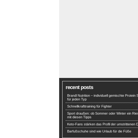
recent posts
Brandl Nutrition – individuell gemischte Protein
für jeden Typ
Schnellkrafttraining für Fighter
Sport draußen: ob Sommer oder Winter ein Ri
mit diesen Tipps
Keto-Fans stärken das Profil der umstrittenen D
Barfußschuhe sind wie Urlaub für die Füße