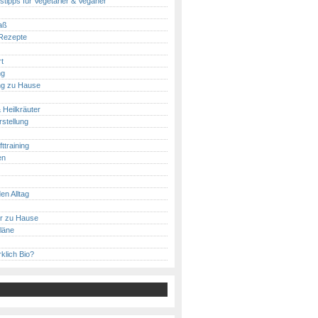
tipps für Vegetarier & Veganer
aß
Rezepte
t
ng
ing zu Hause
 Heilkräuter
stellung
ttraining
en
en Alltag
ür zu Hause
läne
rklich Bio?