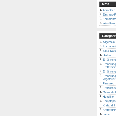
Meta
Anmelden
Eintrags-
Kommenta
WordPres
Categori
Allgemein
Ausdauert
Bio & Natu
Diäten
Ernährung
Ernährung
Krafttraini
Ernährung 
Ernährungs
Vegetarier
Featured
Freizeitsp
Gesunde 
Headline
Kampfspor
Krafttraini
Krafttrain
Laufen