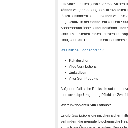
ultraviolettem Licht, also
UV-Licht
. An den
können wir „den Anfang“ des ultravioletten 
rötlich schimmern sehen. Bleiben wir also 
ungeschützt in der Sonne, entsteht ein
Son
Sonnenbrand ähnelt einer herkömmlichen 
stark. Es entstehen im schlimmsten Fall sog
Haut, kann auf Dauer auch ein Hautkrebs en
Was hilft bei Sonnenbrand?
Kalt duschen
Aloe Vera Lotions
Zinksalben
After Sun Produkte
Auf jeden Fall sollte Rücksicht auf einen e
eine schattige Umgebung Pflicht. Im Zweifel
Wie funktionieren Sun Lotions?
Es gibt
Sun Lotions
die mit chemischen Filte
verhindern die normale fotochemische Reakti
ähnlich wie
Östrogene
zu wirken. Besonder