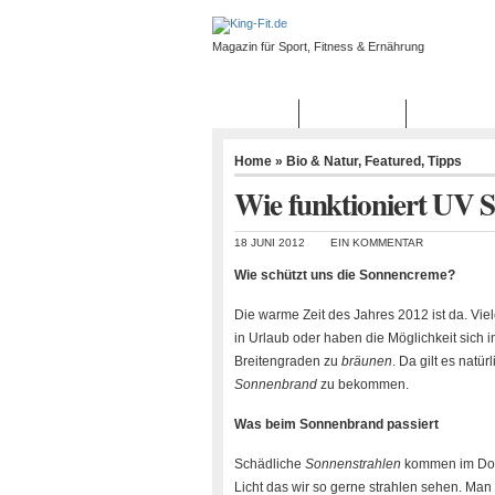
Magazin für Sport, Fitness & Ernährung
START
BLOGROLL
Home
»
Bio & Natur
,
Featured
,
Tipps
Wie funktioniert UV 
18 JUNI 2012
EIN KOMMENTAR
Wie schützt uns die Sonnencreme?
Die warme Zeit des Jahres 2012 ist da. Vi
in Urlaub oder haben die Möglichkeit sich i
Breitengraden zu
bräunen
. Da gilt es natür
Sonnenbrand
zu bekommen.
Was beim Sonnenbrand passiert
Schädliche
Sonnenstrahlen
kommen im Dop
Licht das wir so gerne strahlen sehen. Man 