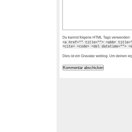
Du kannst folgene HTML Tags verwenden:
<a href="" title=""> <abbr title=
<cite> <code> <del datetime=""> <
Dies ist ein Gravatar weblog. Um deinen e