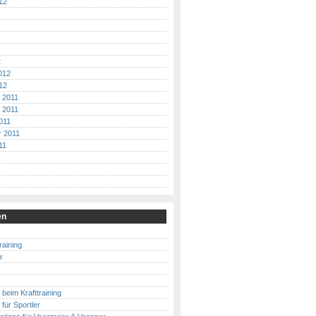
12
2
012
12
 2011
 2011
011
 2011
11
en
raining
r
beim Krafttraining
für Sportler