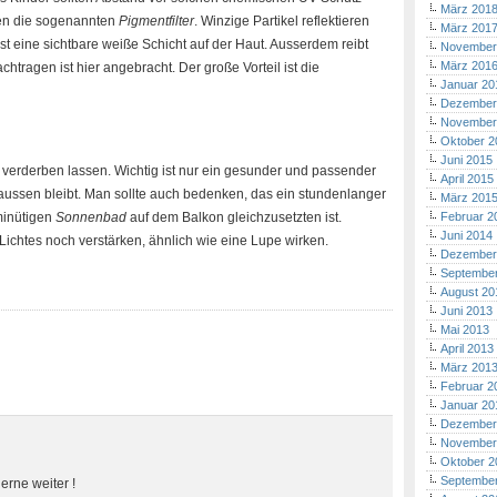
März 201
ren die sogenannten
Pigmentfilter
. Winzige Partikel reflektieren
März 201
ist eine sichtbare weiße Schicht auf der Haut. Ausserdem reibt
November
März 201
chtragen ist hier angebracht. Der große Vorteil ist die
Januar 20
Dezember
November
Oktober 2
Juni 2015
verderben lassen. Wichtig ist nur ein gesunder und passender
April 2015
ussen bleibt. Man sollte auch bedenken, das ein stundenlanger
März 201
minütigen
Sonnenbad
auf dem Balkon gleichzusetzten ist.
Februar 2
Juni 2014
ichtes noch verstärken, ähnlich wie eine Lupe wirken.
Dezember
Septembe
August 20
Juni 2013
Mai 2013
April 2013
März 201
Februar 2
Januar 20
Dezember
November
Oktober 2
Septembe
gerne weiter !