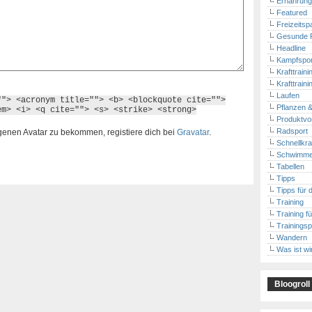
Ernährungs
Featured
Freizeitsp
Gesunde 
Headline
Kampfspor
Krafttraini
Krafttrain
Laufen
""> <acronym title=""> <b> <blockquote cite="">
Pflanzen &
em> <i> <q cite=""> <s> <strike> <strong>
Produktvor
Radsport
igenen Avatar zu bekommen, registiere dich bei
Gravatar
.
Schnellkraf
Schwimm
Tabellen
Tipps
Tipps für d
Training
Training f
Trainingsp
Wandern
Was ist wi
Bloogroll