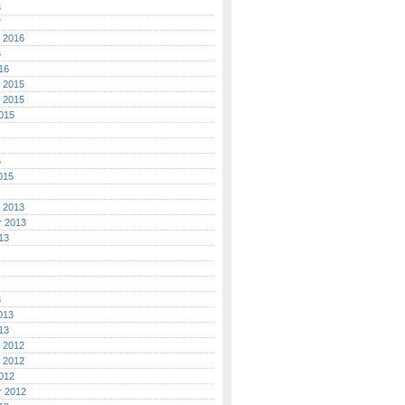
8
7
 2016
6
16
 2015
 2015
015
5
015
 2013
r 2013
13
3
013
13
 2012
 2012
012
r 2012