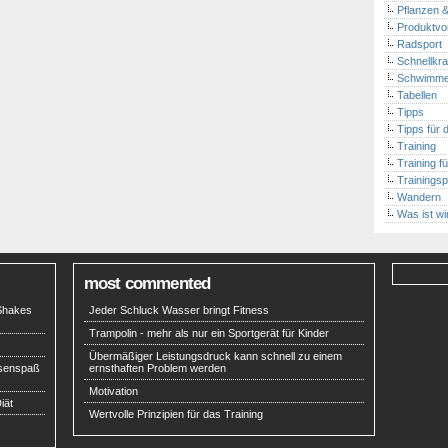
Pflanzen &
Produktvor
Radsport
Schnellkraf
Schwimm
Tabellen
Tipps
Tipps für d
Training
Training f
Trainingsp
Wandern
Was ist wi
most commented
 Shakes
Jeder Schluck Wasser bringt Fitness
Trampolin - mehr als nur ein Sportgerät für Kinder
Übermäßiger Leistungsdruck kann schnell zu einem
esenspaß
ernsthaften Problem werden
Motivation
iät
Wertvolle Prinzipien für das Training