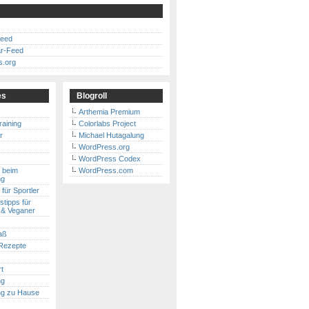
Feed
r-Feed
s.org
es
Blogroll
Arthemia Premium
raining
Colorlabs Project
r
Michael Hutagalung
WordPress.org
WordPress Codex
 beim
WordPress.com
ng
für Sportler
tipps für
 & Veganer
aß
Rezepte
t
ng
ing zu Hause