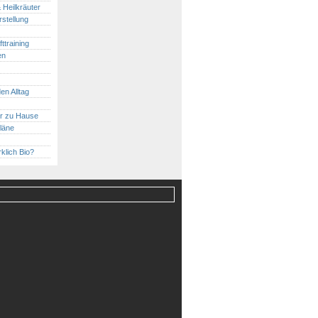
 Heilkräuter
stellung
ttraining
en
en Alltag
ür zu Hause
läne
rklich Bio?