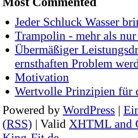
Most Commented
Jeder Schluck Wasser bri
Trampolin - mehr als nur
Übermäßiger Leistungsdr
ernsthaften Problem wer
Motivation
Wertvolle Prinzipien für 
Powered by
WordPress
|
Ei
(RSS)
| Valid
XHTML and 
King-Fit.de