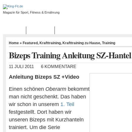
Magazin für Sport, Fitness & Ernährung
START
BLOGROLL
Home
»
Featured
,
Krafttraining
,
Krafttraining zu Hause
,
Training
Bizeps Training Anleitung SZ-Hantel
11 JULI 2011
6 KOMMENTARE
Anleitung Bizeps SZ +Video
Einen schönen
Oberarm
bekommt
man nicht geschenkt. Das haben
wir schon in unserem
1. Teil
festgestellt. Dort haben wir
unseren Bizeps mit Kurzhanteln
trainiert. Um die Serie