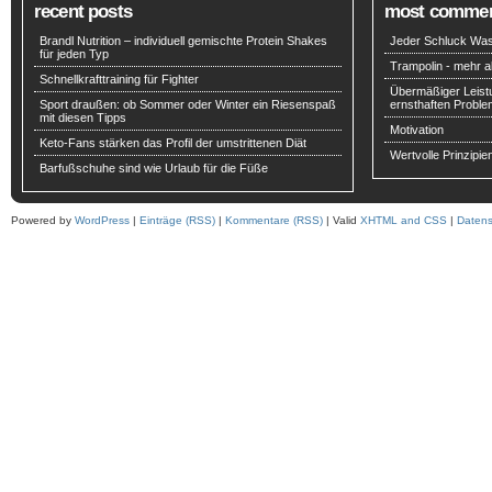
recent posts
most comme
Brandl Nutrition – individuell gemischte Protein Shakes
Jeder Schluck Wass
für jeden Typ
Trampolin - mehr al
Schnellkrafttraining für Fighter
Übermäßiger Leist
Sport draußen: ob Sommer oder Winter ein Riesenspaß
ernsthaften Probl
mit diesen Tipps
Motivation
Keto-Fans stärken das Profil der umstrittenen Diät
Wertvolle Prinzipie
Barfußschuhe sind wie Urlaub für die Füße
Powered by
WordPress
|
Einträge (RSS)
|
Kommentare (RSS)
| Valid
XHTML and CSS
|
Datens