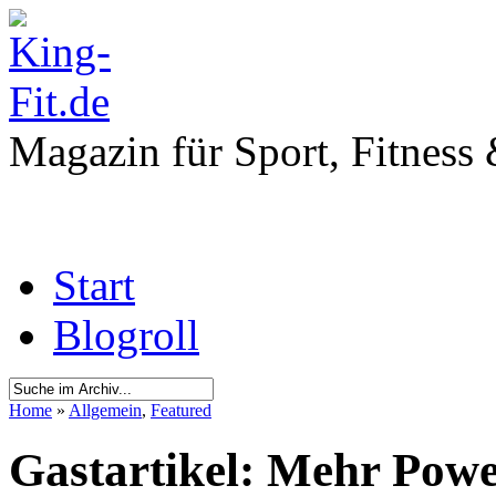
Magazin für Sport, Fitness
Start
Blogroll
Home
»
Allgemein
,
Featured
Gastartikel: Mehr Powe