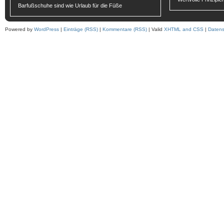
Barfußschuhe sind wie Urlaub für die Füße
Powered by
WordPress
|
Einträge (RSS)
|
Kommentare (RSS)
| Valid
XHTML and CSS
|
Datens