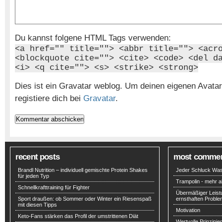
Du kannst folgene HTML Tags verwenden:
<a href="" title=""> <abbr title=""> <acr
<blockquote cite=""> <cite> <code> <del d
<i> <q cite=""> <s> <strike> <strong>
Dies ist ein Gravatar weblog. Um deinen eigenen Avat
registiere dich bei
Gravatar
.
recent posts
most comme
Brandl Nutrition – individuell gemischte Protein Shakes
Jeder Schluck Wass
für jeden Typ
Trampolin - mehr al
Schnellkrafttraining für Fighter
Übermäßiger Leist
Sport draußen: ob Sommer oder Winter ein Riesenspaß
ernsthaften Probl
mit diesen Tipps
Motivation
Keto-Fans stärken das Profil der umstrittenen Diät
Wertvolle Prinzipie