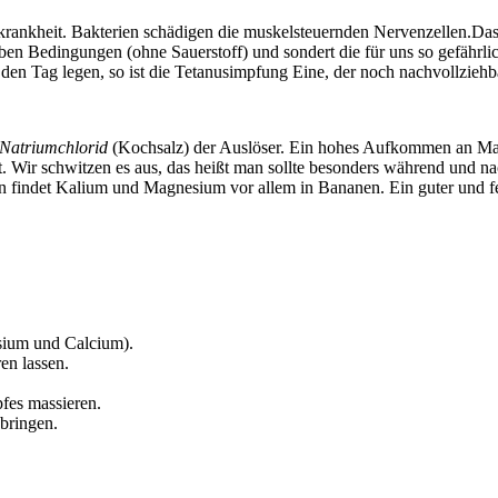
nskrankheit. Bakterien schädigen die muskelsteuernden Nervenzellen.Das
oben Bedingungen (ohne Sauerstoff) und sondert die für uns so gefährl
den Tag legen, so ist die Tetanusimpfung Eine, der noch nachvollziehb
Natriumchlorid
(Kochsalz) der Auslöser. Ein hohes Aufkommen an Mag
lt. Wir schwitzen es aus, das heißt man sollte besonders während und 
n findet Kalium und Magnesium vor allem in Bananen. Ein guter und f
sium und Calcium).
en lassen.
fes massieren.
 bringen.