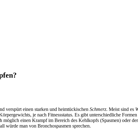
pfen?
und verspürt einen starken und heimtückischen
Schmerz
. Meist sind es
W
 Körpergewichts, je nach Fitnessstatus. Es gibt unterschiedliche For
auch möglich einen Krampf im Bereich des Kehlkopfs (Spasmen) oder d
Fall würde man von Bronchospasmen sprechen.