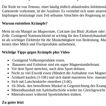
Die Rede ist von
Tetanus
, einer häufig tödlich ablaufenden Infektio
Gartenerde vorkommt, ist der Auslöser. Es vermehrt sich unter anaer
Impfungen heutzutage zum Teil seltsame Absichten der Regierung an 
Warum entstehen Krämpfe?
Meist ist ein Mangel an
Magnesium
,
Calcium
(im Blut) ,
Kalium
oder
Zelle. Genügend Natriumchlorid ist wichtig für den Elektrolythausha
ist als wichtiger
Elektrolyt
für die Muskeltätigkeit von Bedeutung. Ma
besten über Milch und Fischprodukte aufnehmen.
Wichtige Tipps gegen Krämpfe plus Video
Genügend Vollkornprodukte essen.
Bananen und Erdnüsse sind ein super Magnesiumlieferant.
Vor dem Sport stretchen, nach dem Sport dehnen.
Nicht zu viel Eiweiß essen (Mindert die Aufnahme von Magne
Arnikaöl kaufen (3-10€) und sich damit massieren bzw. massier
Sich mit Latschenkiefer einreiben (3-6€).
10-30sek. den betroffenen Muskel in Gegenrichtung des Kramp
Mineralhaushalt mit Apfelsaftschorle wieder ins Gleichgewicht
Mineralwasser während Sporteinheiten trinken.
Zu guter letzt