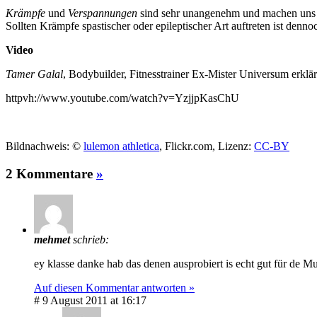
Krämpfe
und
Verspannungen
sind sehr unangenehm und machen uns da
Sollten Krämpfe spastischer oder epileptischer Art auftreten ist denn
Video
Tamer Galal
, Bodybuilder, Fitnesstrainer Ex-Mister Universum erklä
httpvh://www.youtube.com/watch?v=YzjjpKasChU
Bildnachweis: ©
lulemon athletica
, Flickr.com, Lizenz:
CC-BY
2 Kommentare
»
mehmet
schrieb:
ey klasse danke hab das denen ausprobiert is echt gut für de M
Auf diesen Kommentar antworten »
# 9 August 2011 at 16:17