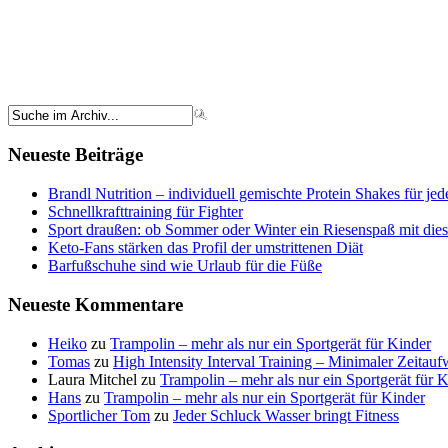
Neueste Beiträge
Brandl Nutrition – individuell gemischte Protein Shakes für je
Schnellkrafttraining für Fighter
Sport draußen: ob Sommer oder Winter ein Riesenspaß mit die
Keto-Fans stärken das Profil der umstrittenen Diät
Barfußschuhe sind wie Urlaub für die Füße
Neueste Kommentare
Heiko
zu
Trampolin – mehr als nur ein Sportgerät für Kinder
Tomas
zu
High Intensity Interval Training – Minimaler Zeitau
Laura Mitchel
zu
Trampolin – mehr als nur ein Sportgerät für 
Hans
zu
Trampolin – mehr als nur ein Sportgerät für Kinder
Sportlicher Tom
zu
Jeder Schluck Wasser bringt Fitness