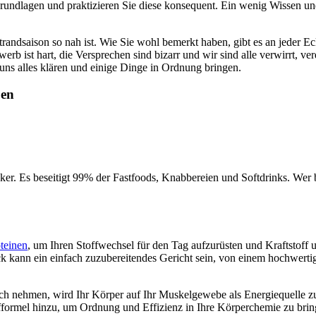
 Grundlagen und praktizieren Sie diese konsequent. Ein wenig Wissen u
andsaison so nah ist. Wie Sie wohl bemerkt haben, gibt es an jeder Ec
ist hart, die Versprechen sind bizarr und wir sind alle verwirrt, ver
 uns alles klären und einige Dinge in Ordnung bringen.
ben
er. Es beseitigt 99% der Fastfoods, Knabbereien und Softdrinks. Wer b
teinen
, um Ihren Stoffwechsel für den Tag aufzurüsten und Kraftstoff 
 kann ein einfach zuzubereitendes Gericht sein, von einem hochwertige
ich nehmen, wird Ihr Körper auf Ihr Muskelgewebe als Energiequelle 
ffformel hinzu, um Ordnung und Effizienz in Ihre Körperchemie zu brin