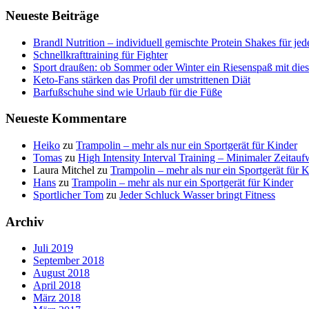
Neueste Beiträge
Brandl Nutrition – individuell gemischte Protein Shakes für je
Schnellkrafttraining für Fighter
Sport draußen: ob Sommer oder Winter ein Riesenspaß mit die
Keto-Fans stärken das Profil der umstrittenen Diät
Barfußschuhe sind wie Urlaub für die Füße
Neueste Kommentare
Heiko
zu
Trampolin – mehr als nur ein Sportgerät für Kinder
Tomas
zu
High Intensity Interval Training – Minimaler Zeitau
Laura Mitchel
zu
Trampolin – mehr als nur ein Sportgerät für 
Hans
zu
Trampolin – mehr als nur ein Sportgerät für Kinder
Sportlicher Tom
zu
Jeder Schluck Wasser bringt Fitness
Archiv
Juli 2019
September 2018
August 2018
April 2018
März 2018